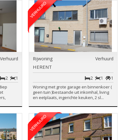
Verhuurd
Rijwoning
Verhuurd
HERENT
2
1
2
1
1
diep
Woning met grote garage en binnenkoer (
et
geen tuin )bestaande uit inkomhal, living
rs,
en eetplaats, ingerichte keuken, 2 sl...