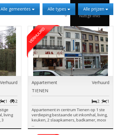
Te huur
Alle gemeentes
Alle types
Alle prijzen
Nuttige links
Verhuurd
Appartement
Verhuurd
TIENEN
1
2
2
1
stige
Appartement in centrum Tienen op 1 ste
 living
verdieping bestaande uit inkomhal, living,
 3
keuken, 2 slaapkamers, badkamer, mooi
...