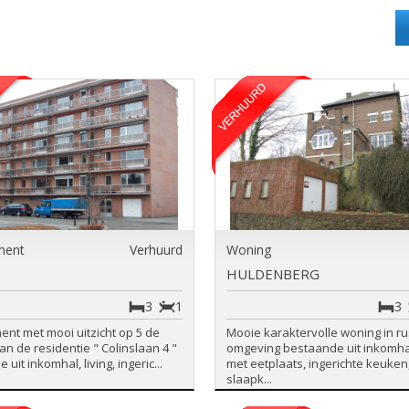
ment
Verhuurd
Woning
HULDENBERG
3
1
3
nt met mooi uitzicht op 5 de
Mooie karaktervolle woning in ru
an de residentie " Colinslaan 4 "
omgeving bestaande uit inkomhal,
uit inkomhal, living, ingeric...
met eetplaats, ingerichte keuken,
slaapk...