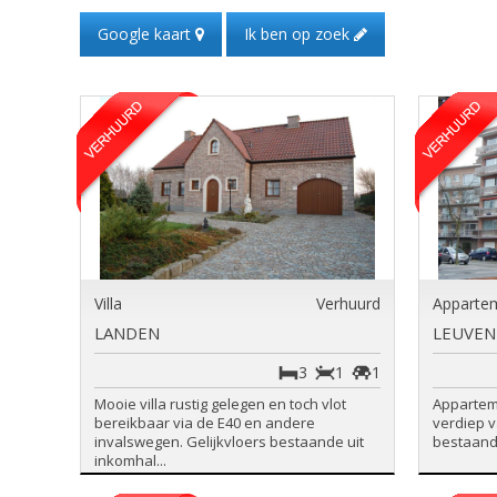
Google kaart
Ik ben op zoek
Villa
Verhuurd
Apparte
LANDEN
LEUVEN
3
1
1
Mooie villa rustig gelegen en toch vlot
Apparteme
bereikbaar via de E40 en andere
verdiep v
invalswegen. Gelijkvloers bestaande uit
bestaande 
inkomhal...