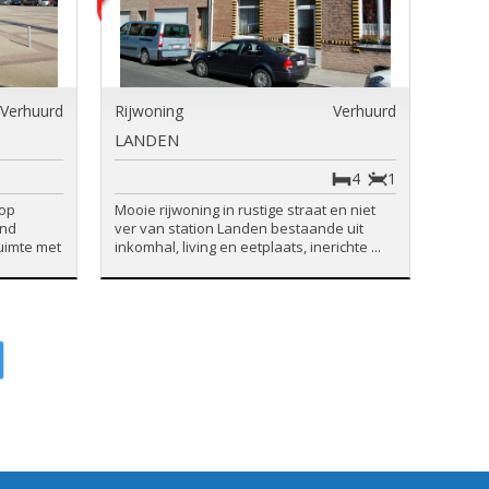
Verhuurd
Rijwoning
Verhuurd
LANDEN
4
1
 op
Mooie rijwoning in rustige straat en niet
and
ver van station Landen bestaande uit
uimte met
inkomhal, living en eetplaats, inerichte ...