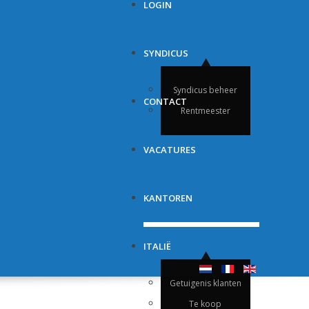
LOGIN
SYNDICUS
Syndicus beheer
CONTACT
Rentmeester
VACATURES
KANTOREN
ITALIË
Getuigenis klanten
Te koop