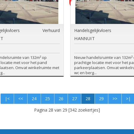
elijkvloers
Verhuurd
Handelsgelijkvloers
IT
HANNUIT
ndelsruimte van 132m² op
Nieuw handelsruimte van 132m²
 locatie met voor het pand
prachtige locatie met voor het p
laatsen. Omvat winkelruimte met
parkeerplaatsen. Omvat winkelr
...
wc en berg...
|<
<<
24
25
26
27
28
29
>>
>|
Pagina 28 van 29 [342 zoekertjes]