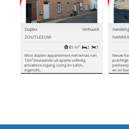
Duplex
Verhuurd
Handelsg
ZOUTLEEUW
HANNU
85 m²
2
1
Mooi duplex-appartement met terras van
Nieuw ha
12m² bestaande uit aparte volledig
prachtige
privatieve ingang, Living en salon,
parkeerp
ingericht...
wc en berg