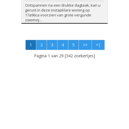
Ontspannen na een drukke dagtaak, kan u
gerust in deze instapklare woning op
17a96ca voorzien van grote vergunde
zwemvij...
1
2
3
4
5
>>
>|
Pagina 1 van 29 [342 zoekertjes]
Foto's en tekst copyright © Immo Schroeven
Design en broncode copyright © Omnicasa -
Disclaimer
-
Privacy Statement