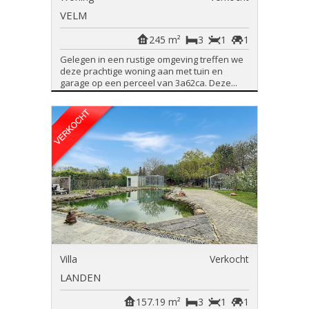
VELM
245 m²
3
1
1
Gelegen in een rustige omgeving treffen we
deze prachtige woning aan met tuin en
garage op een perceel van 3a62ca. Deze...
Villa
Verkocht
LANDEN
157.19 m²
3
1
1