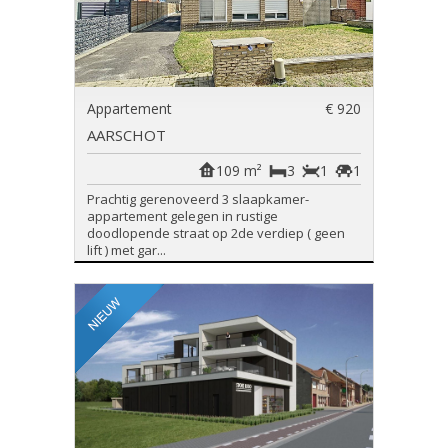
Appartement
€ 920
AARSCHOT
109 m²
3
1
1
Prachtig gerenoveerd 3 slaapkamer-
appartement gelegen in rustige
doodlopende straat op 2de verdiep ( geen
lift ) met gar...