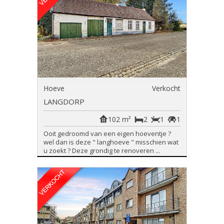
Hoeve
Verkocht
LANGDORP
102 m²
2
1
1
Ooit gedroomd van een eigen hoeventje ?
wel dan is deze " langhoeve " misschien wat
u zoekt ? Deze grondig te renoveren ...