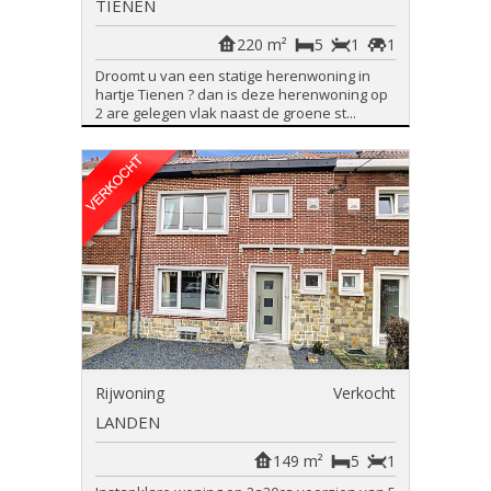
TIENEN
220 m²
5
1
1
Droomt u van een statige herenwoning in
hartje Tienen ? dan is deze herenwoning op
2 are gelegen vlak naast de groene st...
Rijwoning
Verkocht
LANDEN
149 m²
5
1