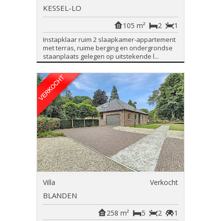
KESSEL-LO
105 m²
2
1
Instapklaar ruim 2 slaapkamer-appartement
met terras, ruime berging en ondergrondse
staanplaats gelegen op uitstekende l...
Villa
Verkocht
BLANDEN
258 m²
5
2
1