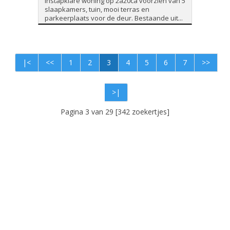
Instapklare woning op 2a20ca voorzien van 5
slaapkamers, tuin, mooi terras en
parkeerplaats voor de deur. Bestaande uit...
|<
<<
1
2
3
4
5
6
7
>>
>|
Pagina 3 van 29 [342 zoekertjes]
Foto's en tekst copyright © Immo Schroeven