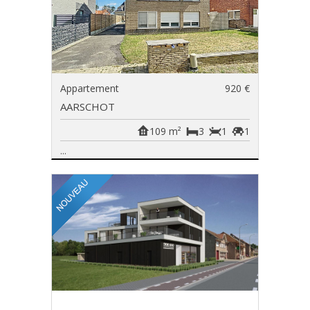
Appartement
920 €
AARSCHOT
109 m²
3
1
1
...