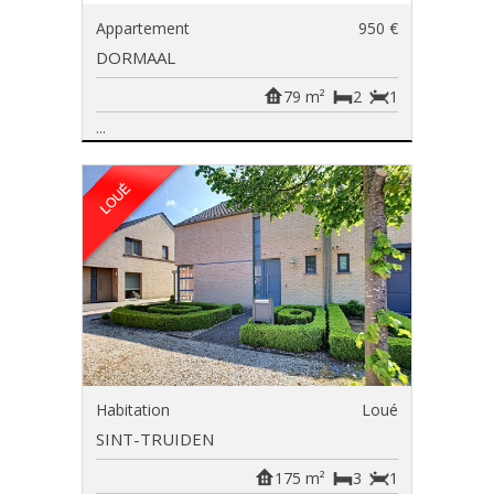
Appartement
950 €
DORMAAL
79 m²
2
1
...
Habitation
Loué
SINT-TRUIDEN
175 m²
3
1