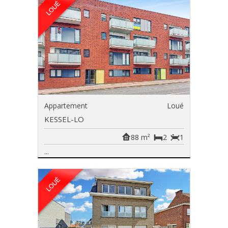
Appartement
Loué
KESSEL-LO
88 m²
2
1
...