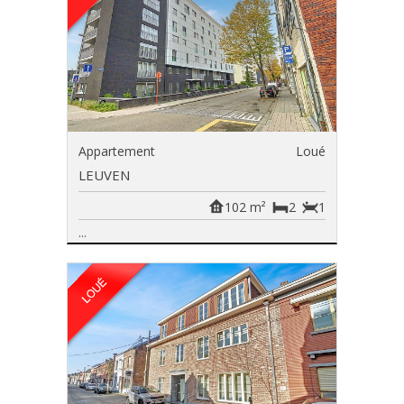
Appartement
Loué
LEUVEN
102 m²
2
1
...