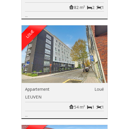
82 m²
2
1
...
Appartement
Loué
LEUVEN
54 m²
1
1
...