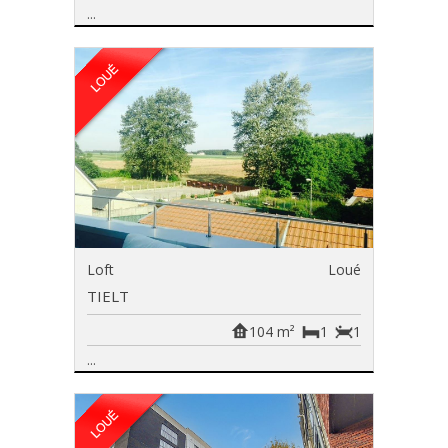
...
Loft
Loué
TIELT
104 m²
1
1
...