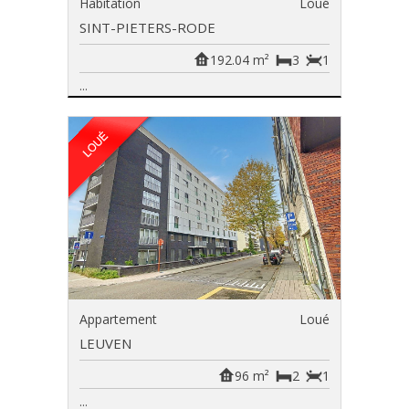
Habitation
Loué
SINT-PIETERS-RODE
192.04 m²
3
1
...
Appartement
Loué
LEUVEN
96 m²
2
1
...