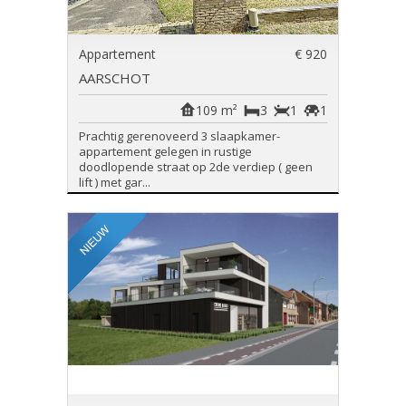
Appartement
€ 920
AARSCHOT
109 m²
3
1
1
Prachtig gerenoveerd 3 slaapkamer-
appartement gelegen in rustige
doodlopende straat op 2de verdiep ( geen
lift ) met gar...