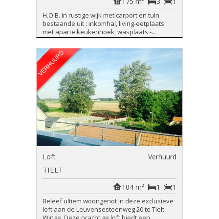
175 m²
3
1
H.O.B. in rustige wijk met carport en tuin
bestaande uit : inkomhal, living-eetplaats
met aparte keukenhoek, wasplaats -...
Loft
Verhuurd
TIELT
104 m²
1
1
Beleef ultiem woongenot in deze exclusieve
loft aan de Leuvensesteenweg 20 te Tielt-
Winge. Deze prachtige loft biedt een...