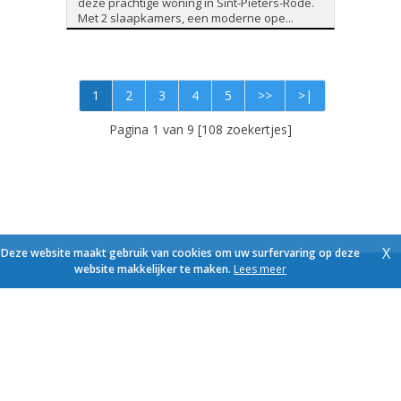
deze prachtige woning in Sint-Pieters-Rode.
Met 2 slaapkamers, een moderne ope...
1
2
3
4
5
>>
>|
Pagina 1 van 9 [108 zoekertjes]
X
Deze website maakt gebruik van cookies om uw surfervaring op deze
website makkelijker te maken.
Lees meer
Foto's en tekst copyright © Immo Schroeven
Design en broncode copyright © Omnicasa -
Disclaimer
-
Privacy Statement