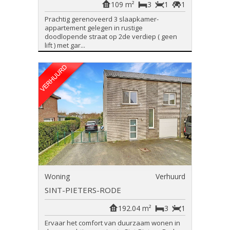
109 m²
3
1
1
Prachtig gerenoveerd 3 slaapkamer-
appartement gelegen in rustige
doodlopende straat op 2de verdiep ( geen
lift ) met gar...
Woning
Verhuurd
SINT-PIETERS-RODE
192.04 m²
3
1
Ervaar het comfort van duurzaam wonen in