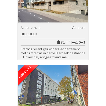
Appartement
Verhuurd
BIERBEEK
82 m²
2
1
Prachtig recent gelijkvloers -appartement
met ruim terras in hartje Bierbeek bestaande
uit inkomhal, living-eetplaats me...