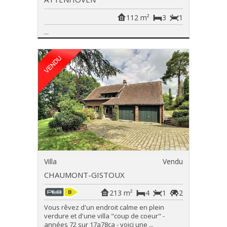
112 m²
3
1
...
Villa
Vendu
CHAUMONT-GISTOUX
213 m²
4
1
2
Vous rêvez d'un endroit calme en plein
verdure et d'une villa "coup de coeur" -
années 72 sur 17a78ca - voici une ...