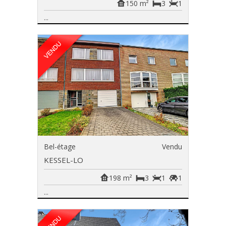
150 m²
3
1
...
Bel-étage
Vendu
KESSEL-LO
198 m²
3
1
1
...