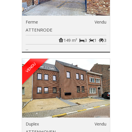
Ferme
Vendu
ATTENRODE
149 m²
3
1
3
...
Duplex
Vendu
ATTENHOVEN