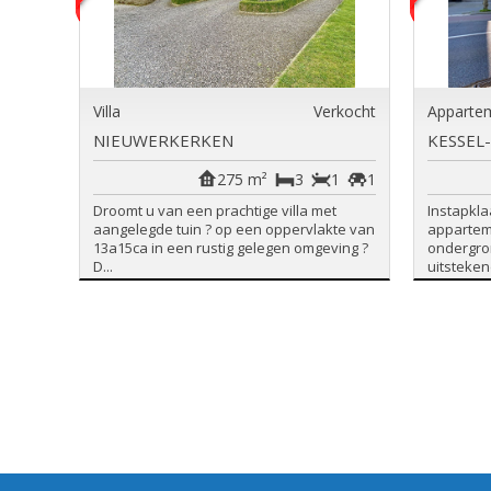
Villa
Verkocht
Apparte
NIEUWERKERKEN
KESSEL
275 m²
3
1
1
Droomt u van een prachtige villa met
Instapkla
aangelegde tuin ? op een oppervlakte van
apparteme
13a15ca in een rustig gelegen omgeving ?
ondergro
D...
uitstekend