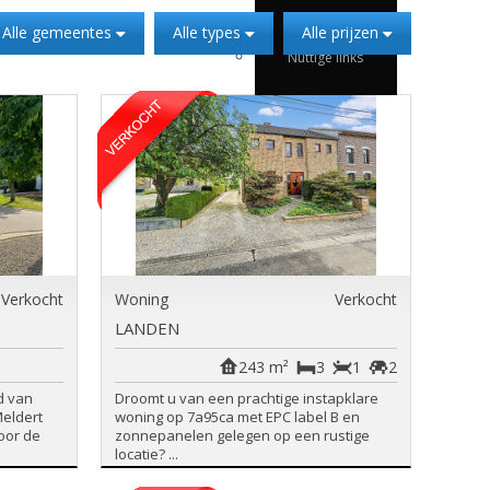
Te huur
Alle gemeentes
Alle types
Alle prijzen
Nuttige links
Verkocht
Woning
Verkocht
LANDEN
243 m²
3
1
2
d van
Droomt u van een prachtige instapklare
Meldert
woning op 7a95ca met EPC label B en
oor de
zonnepanelen gelegen op een rustige
locatie? ...