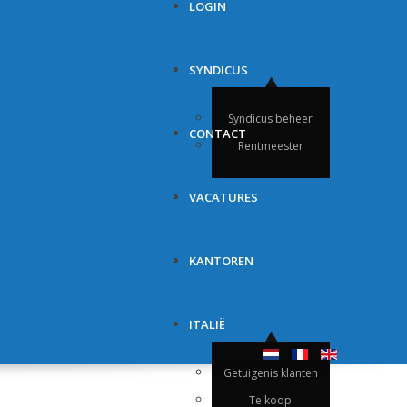
LOGIN
SYNDICUS
Syndicus beheer
CONTACT
Rentmeester
VACATURES
KANTOREN
ITALIË
Getuigenis klanten
Te koop