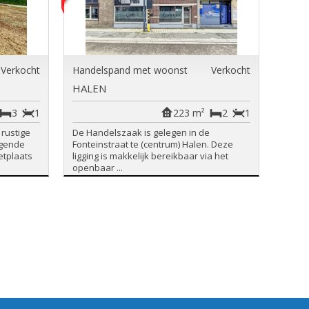
Verkocht
Handelspand met woonst
Verkocht
HALEN
3
1
223 m²
2
1
rustige
De Handelszaak is gelegen in de
lgende
Fonteinstraat te (centrum) Halen. Deze
etplaats
ligging is makkelijk bereikbaar via het
openbaar ...