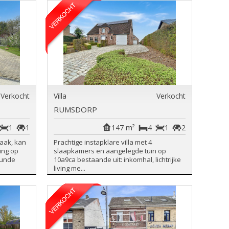
Verkocht
Villa
Verkocht
RUMSDORP
1
1
147 m²
4
1
2
aak, kan
Prachtige instapklare villa met 4
ing op
slaapkamers en aangelegde tuin op
gunde
10a9ca bestaande uit: inkomhal, lichtrijke
living me...