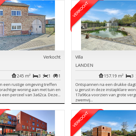
Verkocht
Villa
LANDEN
245 m²
3
1
1
157.19 m²
3
n een rustige omgeving treffen
Ontspannen na een drukke dagt
prachtige woning aan met tuin en
u gerust in deze instapklare won
 een perceel van 3a62ca. Deze...
17a96ca voorzien van grote ver
zwemvij...