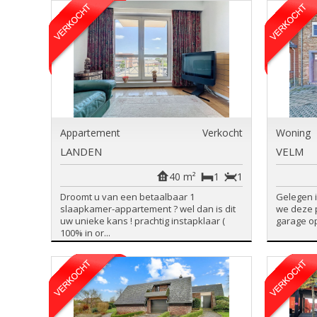
Appartement
Verkocht
Woning
LANDEN
VELM
40 m²
1
1
Droomt u van een betaalbaar 1
Gelegen i
slaapkamer-appartement ? wel dan is dit
we deze 
uw unieke kans ! prachtig instapklaar (
garage op
100% in or...