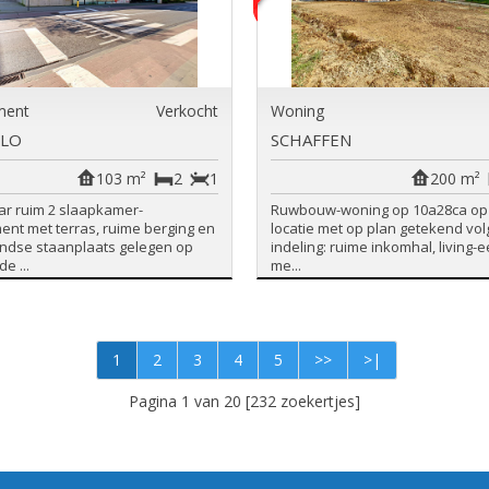
ment
Verkocht
Woning
-LO
SCHAFFEN
103 m²
2
1
200 m²
ar ruim 2 slaapkamer-
Ruwbouw-woning op 10a28ca op 
nt met terras, ruime berging en
locatie met op plan getekend vo
ndse staanplaats gelegen op
indeling: ruime inkomhal, living-e
e ...
me...
1
2
3
4
5
>>
>|
Pagina 1 van 20 [232 zoekertjes]