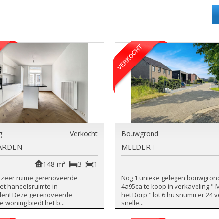
g
Verkocht
Bouwgrond
ARDEN
MELDERT
148 m²
3
1
e zeer ruime gerenoveerde
Nog 1 unieke gelegen bouwgron
et handelsruimte in
4a95ca te koop in verkaveling " 
en! Deze gerenoveerde
het Dorp " lot 6 huisnummer 24 v
 woning biedt het b...
snelle...