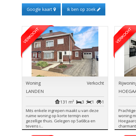
Google kaart
Ik ben op zoek
Woning
Verkocht
Rijwonin
LANDEN
HOEGA
131 m²
3
1
1
Mits enkele ingrepen maakt u van deze
Prachtig
ruime woning op korte termijn een
woning m
gezellige thuis. Gelegen op 5a68ca en
Hoegaard
tevens i...
charmante