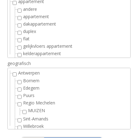
appartement
andere
appartement
dakappartement
duplex
flat
gelijkvloers appartement
kelderappartement
loft
geografisch
penthouse
Antwerpen
studentenkamer
Bornem
studio
Edegem
garage-kelder
Puurs
Autostaanplaats
Regio Mechelen
garage
MUIZEN
garage box
Sint-Amands
garage staanplaats
Willebroek
kelder
BRUSSEL 19 GEMEENTEN
staanplaats