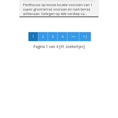
Penthouse op mooie locatie voorzien van 1
super-groot terras vooraan en ruim terras
achteraan. Gelegen op 4de verdiep va...
1
2
3
4
>>
>|
Pagina 1 van 4 [41 zoekertjes]
Foto's en tekst copyright © Immo Schroeven
Design en broncode copyright © Omnicasa -
Disclaimer
-
Privacy Statement