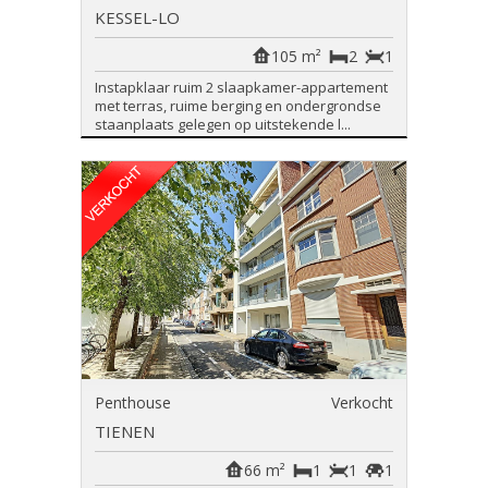
KESSEL-LO
105 m²
2
1
Instapklaar ruim 2 slaapkamer-appartement
met terras, ruime berging en ondergrondse
staanplaats gelegen op uitstekende l...
Penthouse
Verkocht
TIENEN
66 m²
1
1
1