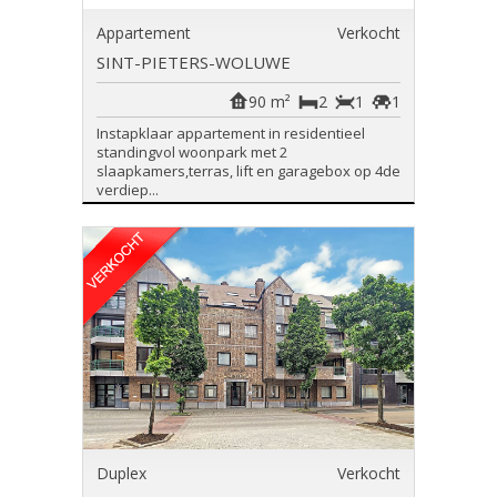
Appartement
Verkocht
SINT-PIETERS-WOLUWE
90 m²
2
1
1
Instapklaar appartement in residentieel
standingvol woonpark met 2
slaapkamers,terras, lift en garagebox op 4de
verdiep...
Duplex
Verkocht