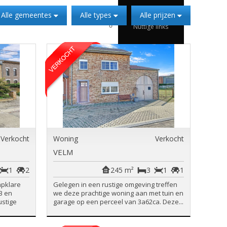
Te huur
Alle gemeentes
Alle types
Alle prijzen
Nuttige links
Verkocht
Woning
Verkocht
VELM
1
2
245 m²
3
1
1
apklare
Gelegen in een rustige omgeving treffen
B en
we deze prachtige woning aan met tuin en
stige
garage op een perceel van 3a62ca. Deze...