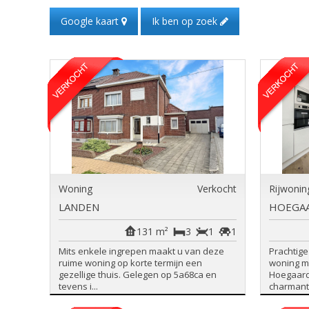
Google kaart
Ik ben op zoek
Woning
Verkocht
Rijwonin
LANDEN
HOEGA
131 m²
3
1
1
Mits enkele ingrepen maakt u van deze
Prachtig
ruime woning op korte termijn een
woning m
gezellige thuis. Gelegen op 5a68ca en
Hoegaard
tevens i...
charmante