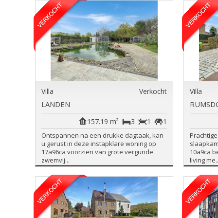
Villa
Verkocht
Villa
LANDEN
RUMSD
157.19 m²
3
1
1
Ontspannen na een drukke dagtaak, kan
Prachtige
u gerust in deze instapklare woning op
slaapkam
17a96ca voorzien van grote vergunde
10a9ca be
zwemvij...
living me..