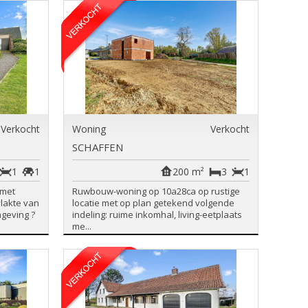
Verkocht
Woning
Verkocht
SCHAFFEN
1
1
200 m²
3
1
 met
Ruwbouw-woning op 10a28ca op rustige
lakte van
locatie met op plan getekend volgende
mgeving ?
indeling: ruime inkomhal, living-eetplaats
me...