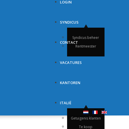
LOGIN
SYNDICUS
Syndicus beheer
CONTACT
Rentmeester
VACATURES
KANTOREN
ITALIË
Getuigenis klanten
Te koop