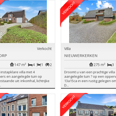
Verkocht
Villa
ORP
NIEUWERKERKEN
147 m²
4
1
2
275 m²
3
 instapklare villa met 4
Droomt u van een prachtige villa
ers en aangelegde tuin op
aangelegde tuin ? op een opperv
staande uit: inkomhal, lichtrijke
13a15ca in een rustig gelegen o
.
D...