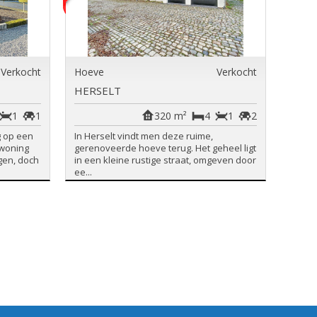
Verkocht
Hoeve
Verkocht
HERSELT
1
1
320 m²
4
1
2
 op een
In Herselt vindt men deze ruime,
 woning
gerenoveerde hoeve terug. Het geheel ligt
egen, doch
in een kleine rustige straat, omgeven door
ee...