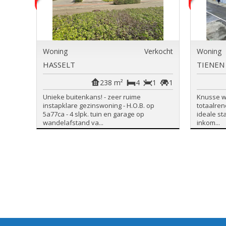
Woning
Verkocht
Woning
HASSELT
TIENEN
238 m²
4
1
1
Unieke buitenkans! - zeer ruime
Knusse w
instapklare gezinswoning - H.O.B. op
totaalren
5a77ca - 4 slpk. tuin en garage op
ideale st
wandelafstand va...
inkom...