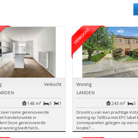
g
Verkocht
Woning
ARDEN
LANDEN
148 m²
3
1
243 m²
3
e zeer ruime gerenoveerde
Droomt u van een prachtige inst
et handelsruimte in
woning op 7a95ca met EPC label 
en! Deze gerenoveerde
zonnepanelen gelegen op een ru
 woning biedt het b...
locatie? ...