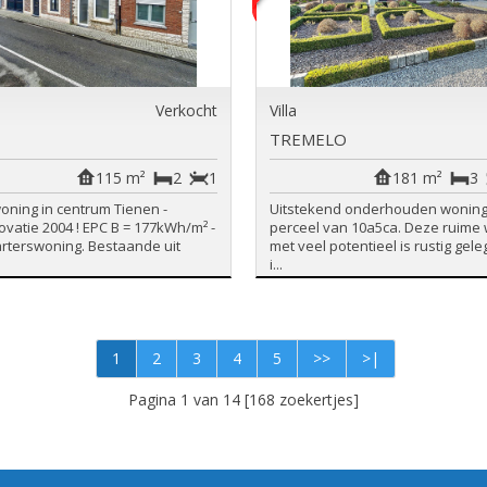
Verkocht
Villa
TREMELO
115 m²
2
1
181 m²
3
oning in centrum Tienen -
Uitstekend onderhouden woning
ovatie 2004 ! EPC B = 177kWh/m² -
perceel van 10a5ca. Deze ruime
arterswoning. Bestaande uit
met veel potentieel is rustig gel
i...
1
2
3
4
5
>>
>|
Pagina 1 van 14 [168 zoekertjes]