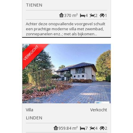
TIENEN
370 m²
4
2
1
Achter deze onopvallende voorgevel schuilt
een prachtige moderne villa met zwembad,
zonnepanelen enz..; met als bijkomen...
Villa
Verkocht
LINDEN
959.84 m²
7
4
2