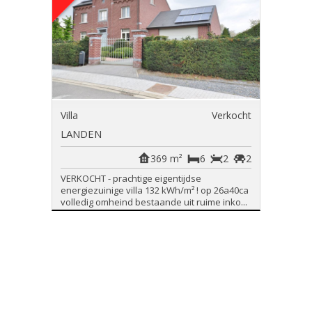
Villa
Verkocht
LANDEN
369 m²
6
2
2
VERKOCHT - prachtige eigentijdse
energiezuinige villa 132 kWh/m² ! op 26a40ca
volledig omheind bestaande uit ruime inko...