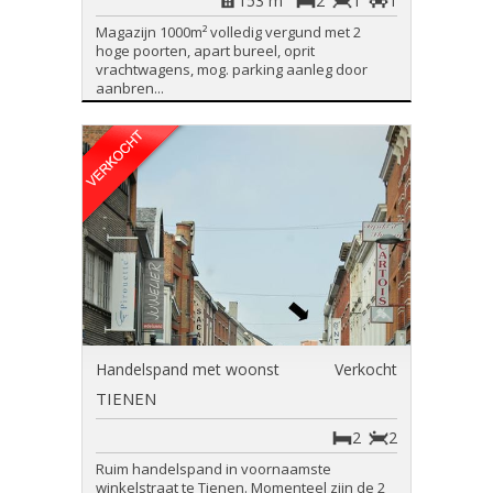
153 m²
2
1
1
Magazijn 1000m² volledig vergund met 2
hoge poorten, apart bureel, oprit
vrachtwagens, mog. parking aanleg door
aanbren...
Handelspand met woonst
Verkocht
TIENEN
2
2
Ruim handelspand in voornaamste
winkelstraat te Tienen. Momenteel zijn de 2