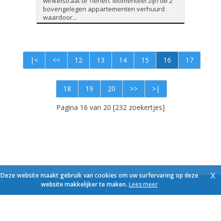
winkelstraat te Tienen. Momenteel zijn de 2
bovengelegen appartementen verhuurd
waardoor...
|<
<<
12
13
14
15
16
17
18
19
20
>>
>|
Pagina 16 van 20 [232 zoekertjes]
X
Deze website maakt gebruik van cookies om uw surfervaring op deze
website makkelijker te maken.
Lees meer
Foto's en tekst copyright © Immo Schroeven