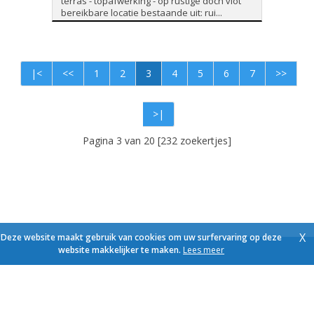
terras - topafwerking - op rustige doch vlot
bereikbare locatie bestaande uit: rui...
|<
<<
1
2
3
4
5
6
7
>>
>|
Pagina 3 van 20 [232 zoekertjes]
X
Deze website maakt gebruik van cookies om uw surfervaring op deze
website makkelijker te maken.
Lees meer
Foto's en tekst copyright © Immo Schroeven
Design en broncode copyright © Omnicasa -
Disclaimer
-