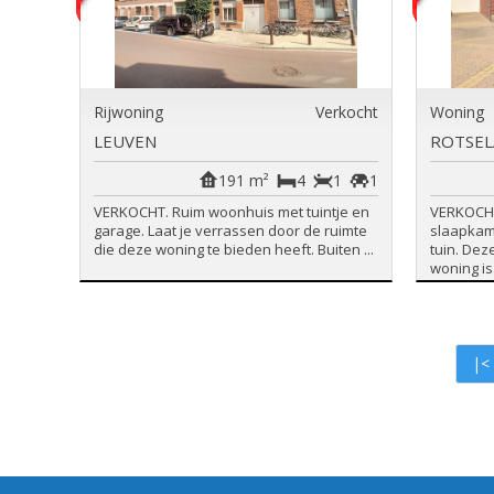
Rijwoning
Verkocht
Woning
LEUVEN
ROTSEL
191 m²
4
1
1
VERKOCHT. Ruim woonhuis met tuintje en
VERKOCHT 
garage. Laat je verrassen door de ruimte
slaapkam
die deze woning te bieden heeft. Buiten ...
tuin. Dez
woning is 
|<