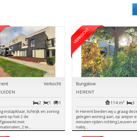
ment
Verkocht
Bungalow
RUIDEN
HERENT
2
1
1
114 m²
3
ig instapklaar, lichtrijk en zonnig
In Herent bieden wij u graag deze
ent op het 2 de
gelegen woning aan, op amper e
afgewerkt met
minuten rijden richting Leuven e
materialen, 2 te...
nabij...