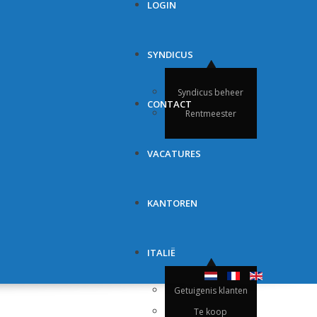
LOGIN
SYNDICUS
Syndicus beheer
CONTACT
Rentmeester
VACATURES
KANTOREN
ITALIË
Getuigenis klanten
Te koop