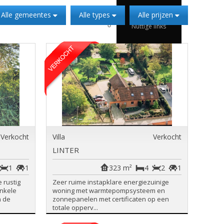
Te huur
Alle gemeentes
Alle types
Alle prijzen
Nuttige links
Verkocht
Villa
Verkocht
LINTER
1
1
323 m²
4
2
1
 rustig
Zeer ruime instapklare energiezuinige
nkele
woning met warmtepompsysteem en
n de
zonnepanelen met certificaten op een
totale opperv...