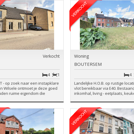
Verkocht
Woning
BOUTERSEM
4
1
4
 - op zoek naar een instapklare
Landelijke H.O.B. op rustige locat
In Wilsele ontmoet je deze goed
vlot bereikbaar via E40. Bestaand
den ruime eigendom die
inkomhal, living - eetplaats, keuke