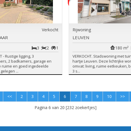
Verkocht
Rijwoning
AAR
LEUVEN
3
2
1
180 m²
- Rustige ligging, 3
VERKOCHT. Stadswoning met tuint
ers, 2 badkamers, garage en
hartje Leuven. Deze lichtrijke wo
e ruime en goed ingedeelde
omvat: living, ruime eetkeuken,
gelegen ...
3 s...
<<
2
3
4
5
6
7
8
9
10
>>
Pagina 6 van 20 [232 zoekertjes]