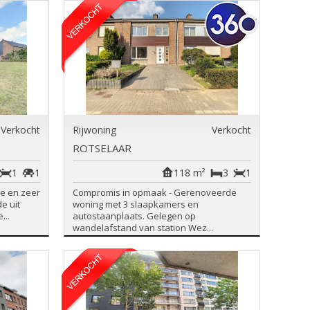
Verkocht
Rijwoning
Verkocht
ROTSELAAR
1
1
118 m²
3
1
ie en zeer
Compromis in opmaak - Gerenoveerde
e uit
woning met 3 slaapkamers en
...
autostaanplaats. Gelegen op
wandelafstand van station Wez...