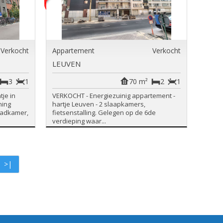
Verkocht
Appartement
Verkocht
LEUVEN
3
1
70 m²
2
1
je in
VERKOCHT - Energiezuinig appartement -
ning
hartje Leuven - 2 slaapkamers,
 badkamer,
fietsenstalling. Gelegen op de 6de
verdieping waar...
>|