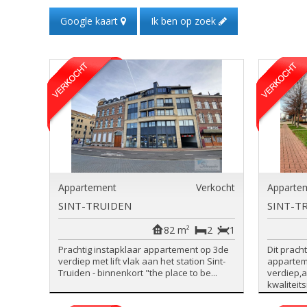
Google kaart
Ik ben op zoek
Appartement
Verkocht
Apparte
SINT-TRUIDEN
SINT-T
82 m²
2
1
Prachtig instapklaar appartement op 3de
Dit pracht
verdiep met lift vlak aan het station Sint-
appartem
Truiden - binnenkort "the place to be...
verdiep,
kwaliteits