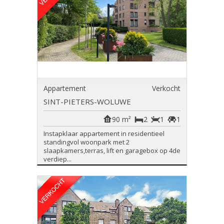
Appartement
Verkocht
SINT-PIETERS-WOLUWE
90 m²
2
1
1
Instapklaar appartement in residentieel
standingvol woonpark met 2
slaapkamers,terras, lift en garagebox op 4de
verdiep...