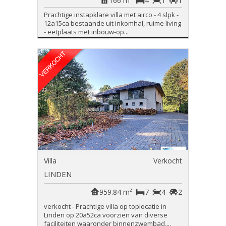
166 m²
4
1
1
Prachtige instapklare villa met airco - 4 slpk -
12a15ca bestaande uit inkomhal, ruime living
- eetplaats met inbouw-op...
Villa
Verkocht
LINDEN
959.84 m²
7
4
2
verkocht - Prachtige villa op toplocatie in
Linden op 20a52ca voorzien van diverse
faciliteiten waaronder binnenzwembad,...