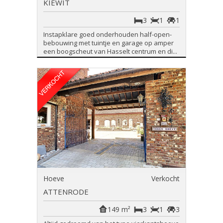
KIEWIT
3
1
1
Instapklare goed onderhouden half-open-
bebouwing met tuintje en garage op amper
een boogscheut van Hasselt centrum en di...
Hoeve
Verkocht
ATTENRODE
149 m²
3
1
3