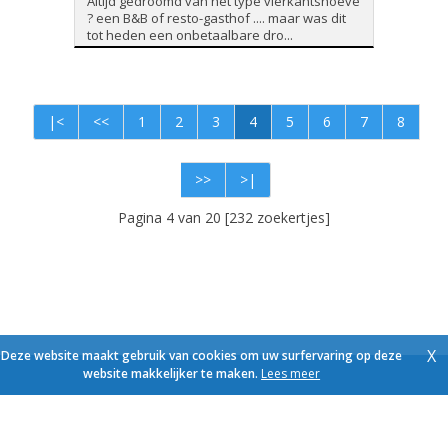
Altijd gedroomd van het type vierkantshoeve
? een B&B of resto-gasthof .... maar was dit
tot heden een onbetaalbare dro...
|<
<<
1
2
3
4
5
6
7
8
>>
>|
Pagina 4 van 20 [232 zoekertjes]
X
Deze website maakt gebruik van cookies om uw surfervaring op deze
website makkelijker te maken.
Lees meer
Foto's en tekst copyright © Immo Schroeven